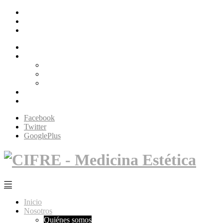
Facebook
Twitter
GooglePlus
Inicio
Nosotros
Quiénes somos
Filosofía Cifré
Tecnología
Servicios
Contacto
Facebook
Twitter
GooglePlus
Inicio
Nosotros
Quiénes somos