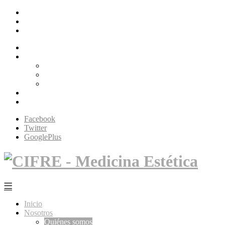
Facebook
Twitter
GooglePlus
Inicio
Nosotros
Quiénes somos
Filosofía Cifré
Tecnología
Servicios
Contacto
Facebook
Twitter
GooglePlus
Inicio
Nosotros
Quiénes somos