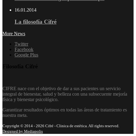
16.01.2014
La filosofía Cifré
More News
Twitter
Facebook
Google Plus
Filosofía Cifré
CIFRE nace con el objetivo de dar a sus pacientes un servicio
integral de bienestar, salud y belleza con una subsecuente mejoría
física y bienestar psicológico.
Garantizar resultados óptimos en todas las áreas de tratamiento es
nuestra meta.
Copyright © 2014 - 2026 Cifré - Clinica de estética. All rights reserved.
Designed by Mediapolis