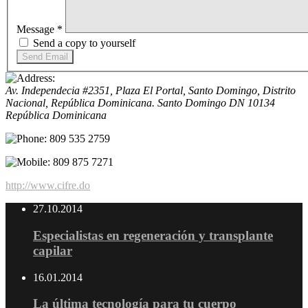
Message
*
Send a copy to yourself
Send Email
Av. Independecia #2351, Plaza El Portal, Santo Domingo, Distrito
Nacional, República Dominicana.
Santo Domingo
DN
10134
República Dominicana
809 535 2759
809 875 7271
http://www.cifre.do
27.10.2014
Especialistas en regeneración y transplante
capilar
16.01.2014
La última tecnología para tu cuerpo