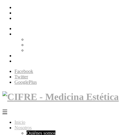
Facebook
Twitter
GooglePlus
Inicio
Nosotros
Quiénes somos
Filosofía Cifré
Tecnología
Servicios
Contacto
Facebook
Twitter
GooglePlus
Inicio
Nosotros
Quiénes somos