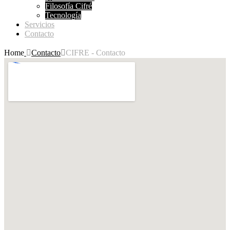
Filosofía Cifré
Tecnología
Servicios
Contacto
Home

Contacto

CIFRE - Contacto