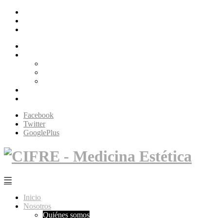
Facebook
Twitter
GooglePlus
Inicio
Nosotros
Quiénes somos
Filosofía Cifré
Tecnología
Servicios
Contacto
Facebook
Twitter
GooglePlus
Inicio
Nosotros
Quiénes somos